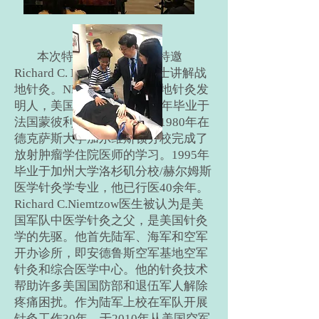
本次特色疗法研讨会并特邀
Richard C. Niemtzow医学博士讲解战
地针灸。Niemtzou博士是战地针灸发
明人，美国空军上校。1976年毕业于
法国蒙彼利埃大学医学院，1980年在
德克萨斯大学加尔维斯顿分校完成了
放射肿瘤学住院医师的学习。1995年
毕业于加州大学洛杉矶分校/赫尔姆斯
医学针灸学专业，他已行医40余年。
Richard C.Niemtzow医生被认为是美
国军队中医学针灸之父，是美国针灸
学的先驱。他首先陆军、海军和空军
开办诊所，即安德鲁斯空军基地空军
针灸和综合医学中心。他的针灸技术
帮助许多美国国防部和退伍军人解除
疼痛困扰。作为陆军上校在军队开展
针灸工作30年，于2010年从美国空军