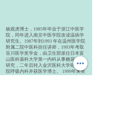
杨观虎博士，1985年毕业于浙江中医学
院，同年进入南京中医学院攻读温病学
研究生。1987年到1993 年在温州医学院
附属二院中医科担任讲师，1993年考取
笹川医学奖学金，由卫生部派往日本富
山医科薬科大学第一内科从事糖尿病的
研究，二年后转入金沢医科大学研究生
院呼吸内科并获医学博士。 1999年来美
国于辛辛那提儿童医疗中心从事博士后
研究。2005-2009年担任俄亥俄州SHI针
灸学校校长。现为温州医科大学、浙江
中医药大学和南京中医药大学客座教
授，北京中医药大学美国中医中心临床
特聘专家，俄亥俄大学医学院临床助理
教授，温州医科大学中美联合针灸康复
研究所美方所长，美国加州五系中医药
大学，德州华美中医学院、佛州大西洋