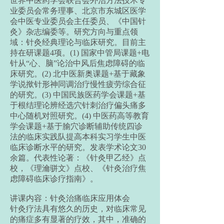
世界中医药学会联合会外治方法技术专
业委员会常务理事、北京市东城区医学
会中医专业委员会主任委员、《中国针
灸》杂志编委等。研究方向与重点领
域：针灸经典理论与临床研究。目前主
持在研课题4项。(1) 国家中管局课题+电
针从“心、脑”论治中风后焦虑障碍的临
床研究。(2) 北中医新奥课题+基于藏象
学说揿针形神同调治疗慢性疲劳综合征
的研究。(3) 中国民族医药学会课题+基
于根结理论辨经选穴针刺治疗偏头痛多
中心随机对照研究。(4) 中医药高等教育
学会课题+基于腧穴诊断辅助传统四诊
法的临床实践队提高本科实习学生中医
临床诊断水平的研究。发表学术论文30
余篇。代表性论著：《针灸甲乙经》点
校，《理瀹骈文》点校、《针灸治疗焦
虑障碍临床诊疗指南》。
讲课内容：针灸治痛临床应用体会
针灸疗法具有悠久的历史，对临床常见
的痛症多有显著的疗效，其中，准确的